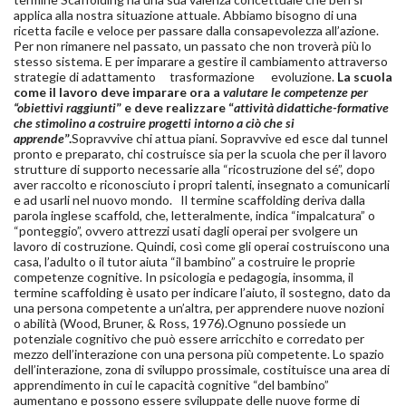
applica alla nostra situazione attuale. Abbiamo bisogno di una
ricetta facile e veloce per passare dalla consapevolezza all’azione.
Per non rimanere nel passato, un passato che non troverà più lo
stesso sistema. E per imparare a gestire il cambiamento attraverso
strategie di adattamento trasformazione evoluzione.
La scuola
come il lavoro deve imparare ora a
valutare le competenze per
“obiettivi raggiunti
” e deve realizzare “
attività didattiche-formative
che stimolino a costruire progetti intorno a ciò che si
apprende
”.
Sopravvive chi attua piani. Sopravvive ed esce dal tunnel
pronto e preparato, chi costruisce sia per la scuola che per il lavoro
strutture di supporto necessarie alla “ricostruzione del sé”, dopo
aver raccolto e riconosciuto i propri talenti, insegnato a comunicarli
e ad usarli nel nuovo mondo. Il termine scaffolding deriva dalla
parola inglese scaffold, che, letteralmente, indica “impalcatura” o
“ponteggio”, ovvero attrezzi usati dagli operai per svolgere un
lavoro di costruzione. Quindi, così come gli operai costruiscono una
casa, l’adulto o il tutor aiuta “il bambino” a costruire le proprie
competenze cognitive. In psicologia e pedagogia, insomma, il
termine scaffolding è usato per indicare l’aiuto, il sostegno, dato da
una persona competente a un’altra, per apprendere nuove nozioni
o abilità (Wood, Bruner, & Ross, 1976).Ognuno possiede un
potenziale cognitivo che può essere arricchito e corredato per
mezzo dell’interazione con una persona più competente. Lo spazio
dell’interazione, zona di sviluppo prossimale, costituisce una area di
apprendimento in cui le capacità cognitive “del bambino”
aumentano e possono essere sviluppate delle nuove forme di