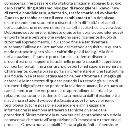
conoscenza. Per passare dalla staticità all’azione, abbiamo bisogno
dello
scaffolding
.
Abbiamo bisogno di raccogliere il knwo-how
di tutti e condividerlo, adattarlo, trasformarlo ed evolverlo.
Questo potrebbe essere il vero cambiamento!
Lo dobbiamo
usare quando uno studente o discente è in difficoltà nell’ambito
dell’acquisizione di nuove nozioni in ambito scolastico o lavorativo.
Dobbiamo sostenere le richieste di aiuto (ancora troppo silenziose)
e riportarle alle persone che svolgono specificamente il ruolo di
tutor nell’apprendimento, il cui scopo finale è far diventare
autonomo l’allievo nell’attuazione del metodo acquisito. In questo
modo entrano in gioco sia lo
scaffolding
sia il fading. Alla fine
dell’attuazione di queste procedure, lo studente-discente
presenterà una maggiore fiducia nelle proprie capacità cognitive e
comportamentali, fino a sentirsi più esperto nel sapere in generale.
Chiaramente, questa prassi porta a incrementare anche l’autostima
e la fiducia in se stessi, ottima medicina per affrontare al meglio gli
ostacoli e le incertezze di questo periodo.La tecnologia e l’uso di
strumenti digitali per non perdere la relazione umana, ha attuato un
cambiamento anche nei processi di apprendimento. Infatti, la
relazione tra tutor e studente è stata mediata dall’interazione tra
macchina e studente-discente.Grazie a questo nuovo binomio
tecnologia-tutor è possibile apprendere e immagazzinare
informazione in memoria attraverso tecniche diverse dalle
precedenti. Sicuramente è la nuova era dell’apprendimento e della
conoscenza che porta all’acquisizione più immediata e repentina di
processi. Questa nuova modalità è stata già definita dimensione