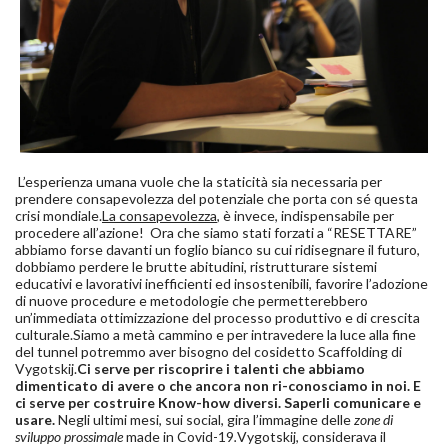
L’esperienza umana vuole che la staticità sia necessaria per
prendere consapevolezza del potenziale che porta con sé questa
crisi mondiale.
La consapevolezza
, è invece, indispensabile per
procedere all’azione! Ora che siamo stati forzati a “RESETTARE”
abbiamo forse davanti un foglio bianco su cui ridisegnare il futuro,
dobbiamo perdere le brutte abitudini, ristrutturare sistemi
educativi e lavorativi inefficienti ed insostenibili, favorire l’adozione
di nuove procedure e metodologie che permetterebbero
un’immediata ottimizzazione del processo produttivo e di crescita
culturale.Siamo a metà cammino e per intravedere la luce alla fine
del tunnel potremmo aver bisogno del cosidetto Scaffolding di
Vygotskij.
Ci serve per riscoprire i talenti che abbiamo
dimenticato di avere o che ancora non ri-conosciamo in noi. E
ci serve per costruire Know-how diversi. Saperli comunicare e
usare.
Negli ultimi mesi, sui social, gira l’immagine delle
zone di
sviluppo prossimale
made in Covid-19
.
Vygotskij, considerava il