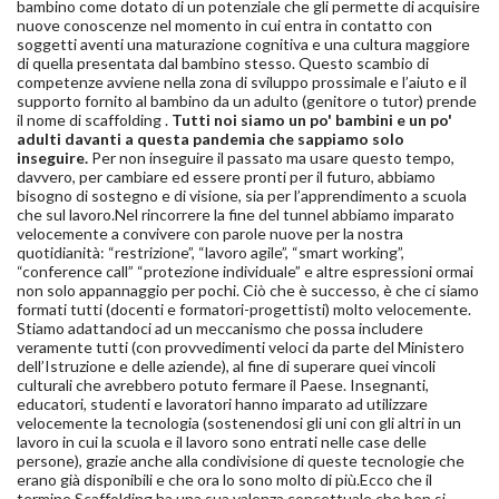
bambino come dotato di un potenziale che gli permette di acquisire
nuove conoscenze nel momento in cui entra in contatto con
soggetti aventi una maturazione cognitiva e una cultura maggiore
di quella presentata dal bambino stesso. Questo scambio di
competenze avviene nella zona di sviluppo prossimale e l’aiuto e il
supporto fornito al bambino da un adulto (genitore o tutor) prende
il nome di scaffolding .
Tutti noi siamo un po' bambini e un po'
adulti davanti a questa pandemia che sappiamo solo
inseguire.
Per non inseguire il passato ma usare questo tempo,
davvero, per cambiare ed essere pronti per il futuro, abbiamo
bisogno di sostegno e di visione, sia per l’apprendimento a scuola
che sul lavoro.Nel rincorrere la fine del tunnel abbiamo imparato
velocemente a convivere con parole nuove per la nostra
quotidianità: “restrizione”, “lavoro agile”, “smart working”,
“conference call” “protezione individuale” e altre espressioni ormai
non solo appannaggio per pochi. Ciò che è successo, è che ci siamo
formati tutti (docenti e formatori-progettisti) molto velocemente.
Stiamo adattandoci ad un meccanismo che possa includere
veramente tutti (con provvedimenti veloci da parte del Ministero
dell’Istruzione e delle aziende), al fine di superare quei vincoli
culturali che avrebbero potuto fermare il Paese. Insegnanti,
educatori, studenti e lavoratori hanno imparato ad utilizzare
velocemente la tecnologia (sostenendosi gli uni con gli altri in un
lavoro in cui la scuola e il lavoro sono entrati nelle case delle
persone), grazie anche alla condivisione di queste tecnologie che
erano già disponibili e che ora lo sono molto di più.Ecco che il
termine Scaffolding ha una sua valenza concettuale che ben si